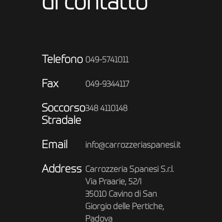
di contatto
Telefono
049-5741011
Fax
049-9344117
Soccorso
348 4110148
Stradale
Email
info@carrozzeriaspanesi.it
Address
Carrozzeria Spanesi S.r.l.
Via Praarie, 52/I
35010 Cavino di San
Giorgio delle Pertiche,
Padova