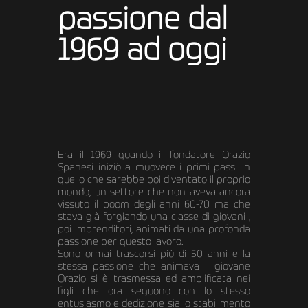
passione dal
1969 ad oggi
Era il 1969 quando il fondatore Orazio
Spanesi iniziò a muovere i primi passi in
quello che sarebbe poi diventato il proprio
mondo, un settore che non aveva ancora
vissuto il boom degli anni 60-70 ma che
stava già forgiando una classe di giovani ,
poi imprenditori, animati da una profonda
passione per questo lavoro.
Sono ormai trascorsi più di 50 anni e la
stessa passione che animava il giovane
Orazio si è trasmessa ed amplificata nei
figli che ora seguono con lo stesso
entusiasmo e dedizione sia lo stabilimento