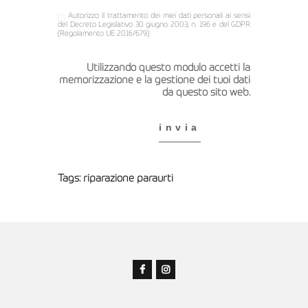
Autorizzo il trattamento dei miei dati personali ai sensi
del Decreto Legislativo 30 giugno 2003, n. 196 e del GDPR
(Regolamento UE 2016/679)
Utilizzando questo modulo accetti la
memorizzazione e la gestione dei tuoi dati
da questo sito web.
Tags:
riparazione paraurti