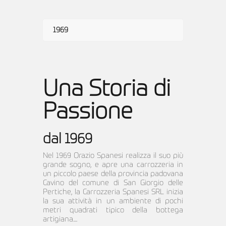
1969
Una Storia di
Passione
dal 1969
Nel 1969 Orazio Spanesi realizza il suo più
grande sogno, e apre una carrozzeria in
un piccolo paese della provincia padovana
Cavino del comune di San Giorgio delle
Pertiche, la Carrozzeria Spanesi SRL inizia
la sua attività in un ambiente di pochi
metri quadrati tipico della bottega
artigiana....