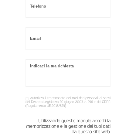
Autorizzo il trattamento dei miei dati personali ai sensi
del Decreto Legislativo 30 giugno 2003, n. 196 e del GDPR
(Regolamento UE 2016/679)
Utilizzando questo modulo accetti la
memorizzazione e la gestione dei tuoi dati
da questo sito web.