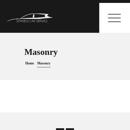
Masonry
HOME
Home
Masonry
I SERVIZI
GALLERY
CONTATTI