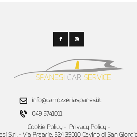
info@carrozzeriaspanesi.it
049 5741011
Cookie Policy
-
Privacy Policy
-
i S.r.l. - Via Praarie, 52/l 35010 Cavino di San Giorgi