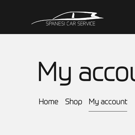
My acco
Home
Shop
My account