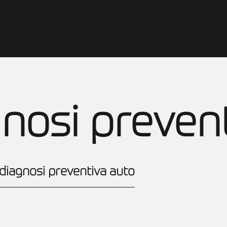
HOME
I SERVIZI
GALLERY
CONTATTI
gnosi preven
 diagnosi preventiva auto