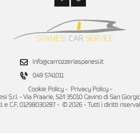
info@carrozzeriaspanesi.it
049 5741011
Cookie Policy
-
Privacy Policy
-
i S.r.l. - Via Praarie, 52/l 35010 Cavino di San Giorgi
.I. e C.F. 01298030287 - © 2026 - Tutti i diritti riservat