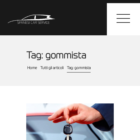
Tag: gommista
HOME
Home
Tutti gli articoli
Tag: gommista
I SERVIZI
GALLERY
CONTATTI