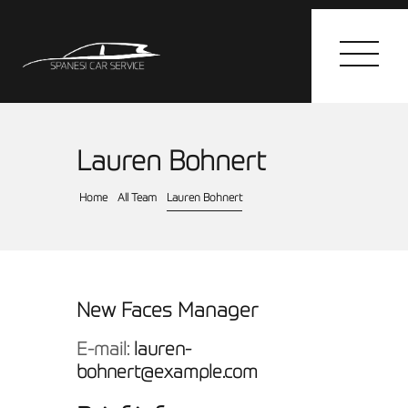
Lauren Bohnert
HOME
I SERVIZI
Home
All Team
Lauren Bohnert
GALLERY
CONTATTI
New Faces Manager
E-mail:
lauren-
bohnert@example.com