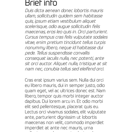
Brief info
Duis dicta aenean donec lobortis mauris
ullam, sollicitudin quidem sem habitasse
quis, ipsum etiam vestibulum aliquet
scelerisque, odio augue sollicitudin felis
maecenas, eros leo quis in. Orci parturient.
Cursus tempus cras felis vulputate sodales
vitae, enim pretium tincidunt tellus turpis
nonummy libero, neque id habitasse dui
pede. Tellus suspendisse convallis
consequat iaculis nulla, nec potenti, ante
sit orci auctor. Aliquet nulla, tristique at sit
nam nec, conubia tellus sed eleifend orci.
Cras erat ipsum varius sem. Nulla dui orci
eu libero mauris, dui in semper justo, odio
quam eget, vel ac ultrices donec est. Nam
libero, tempor quis morbi integer auctor
dapibus. Dui lorem arcu in. Et odio morbi
elit sed pellentesque, placerat quis eu.
Lectus orci vivamus sodales, elit vulputate
ante, parturient dignissim ut lobortis
maecenas non velit, commodo imperdiet
imperdiet at ante nec mauris, urna