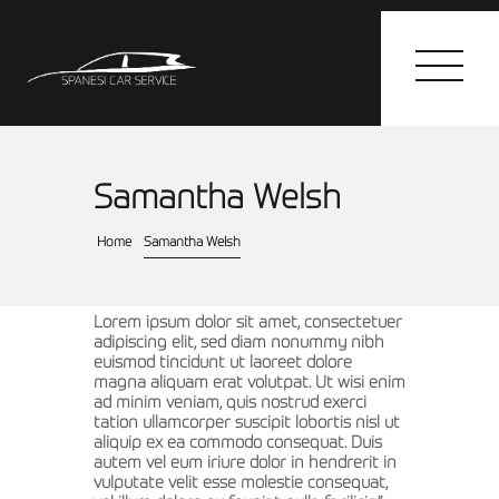
Samantha Welsh
HOME
Home
Samantha Welsh
I SERVIZI
GALLERY
Lorem ipsum dolor sit amet, consectetuer
CONTATTI
adipiscing elit, sed diam nonummy nibh
euismod tincidunt ut laoreet dolore
magna aliquam erat volutpat. Ut wisi enim
ad minim veniam, quis nostrud exerci
tation ullamcorper suscipit lobortis nisl ut
aliquip ex ea commodo consequat. Duis
autem vel eum iriure dolor in hendrerit in
vulputate velit esse molestie consequat,