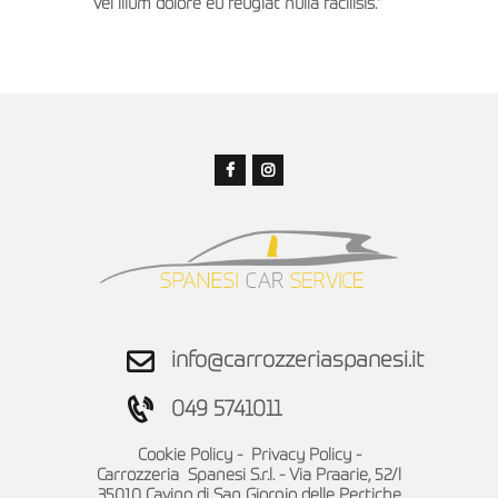
vel illum dolore eu feugiat nulla facilisis.”
info@carrozzeriaspanesi.it
049 5741011
Cookie Policy
-
Privacy Policy
-
Carrozzeria Spanesi S.r.l. - Via Praarie, 52/l
35010 Cavino di San Giorgio delle Pertiche